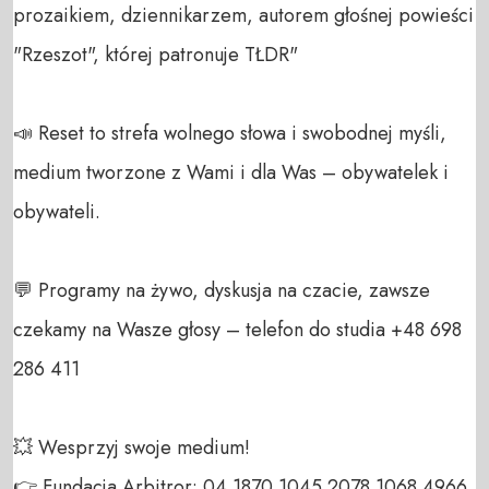
prozaikiem, dziennikarzem, autorem głośnej powieści 
"Rzeszot", której patronuje TŁDR"

📣 Reset to strefa wolnego słowa i swobodnej myśli, 
medium tworzone z Wami i dla Was – obywatelek i 
obywateli.

💬 Programy na żywo, dyskusja na czacie, zawsze 
czekamy na Wasze głosy – telefon do studia +48 698 
286 411

💥 Wesprzyj swoje medium!

👉 Fundacja Arbitror: 04 1870 1045 2078 1068 4966 