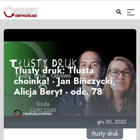
Tłusty druk: Tłusta
choinka! - Jan Bińczycki,
Alicja Beryt - odc. 78
resetobywatelski
gru 20, 2022
tłusty druk