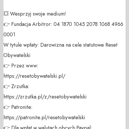
💥 Wesprzyj swoje medium! 

👉 Fundacja Arbitror: 04 1870 1045 2078 1068 4966 
0001 

W tytule wpłaty: Darowizna na cele statutowe Reset 
Obywatelski 

👉 Przez www: 

https://resetobywatelski.pl/ 

👉 Zrzutka: 

https://zrzutka.pl/z/resetobywatelski 

👉 Patronite: 

https://patronite.pl/resetobywatelski

👉 Dla wpłat w walutach obcych Paypal:
