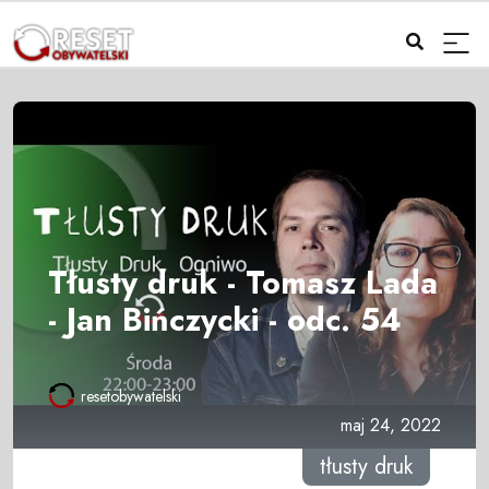
Tłusty druk - Tomasz Lada
- Jan Bińczycki - odc. 54
resetobywatelski
maj 24, 2022
tłusty druk