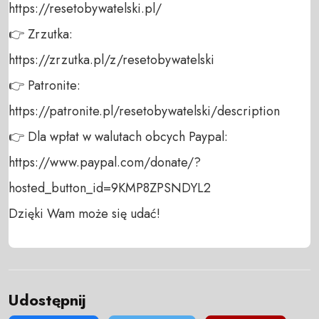
https://resetobywatelski.pl/ 

👉 Zrzutka: 

https://zrzutka.pl/z/resetobywatelski 

👉 Patronite: 

https://patronite.pl/resetobywatelski/description

👉 Dla wpłat w walutach obcych Paypal:

https://www.paypal.com/donate/?
hosted_button_id=9KMP8ZPSNDYL2 

Dzięki Wam może się udać!
Udostępnij