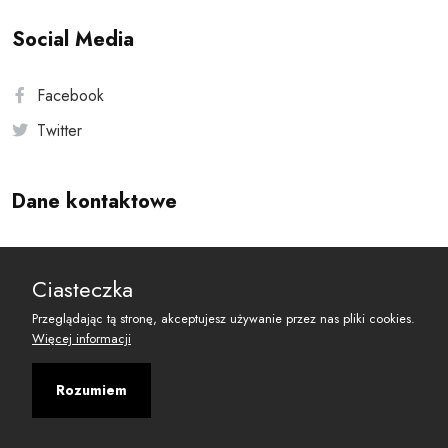
Social Media
Facebook
Twitter
Dane kontaktowe
Andersa 10, 00-201 Warszawa
Ciasteczka
reset@resetobywatelski.pl
Przeglądając tą stronę, akceptujesz używanie przez nas pliki cookies.
Więcej informacji
Rozumiem
©
2026
Fundacja Arbitror