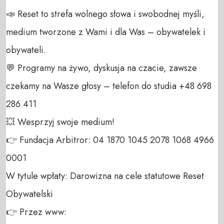
📣 Reset to strefa wolnego słowa i swobodnej myśli, 
medium tworzone z Wami i dla Was – obywatelek i 
obywateli. 

💬 Programy na żywo, dyskusja na czacie, zawsze 
czekamy na Wasze głosy – telefon do studia +48 698 
286 411 

💥 Wesprzyj swoje medium! 

👉 Fundacja Arbitror: 04 1870 1045 2078 1068 4966 
0001 

W tytule wpłaty: Darowizna na cele statutowe Reset 
Obywatelski 

👉 Przez www: 
