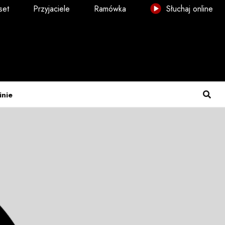
set
Przyjaciele
Ramówka
Słuchaj online
inie