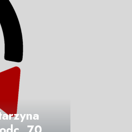
tarzyna
 odc. 70