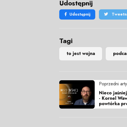
Udostępnij
Udostępnij
Tweetni
Tagi
to jest wojna
podca
Poprzedni arty
Nieco jaśnie
- Kornel Waw
powtórka pr