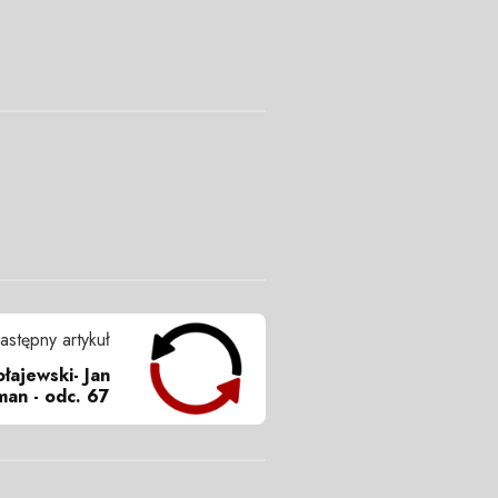
astępny artykuł
łajewski- Jan
man - odc. 67