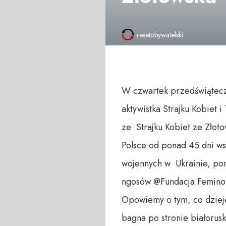
resetobywatelski
W czwartek przedświątecz
aktywistka Strajku Kobiet 
ze Strajku Kobiet ze Złoto
Polsce od ponad 45 dni w
wojennych w Ukrainie, po
ngosów @Fundacja Feminot
Opowiemy o tym, co dzieje
bagna po stronie białorus