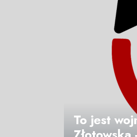
To jest wo
Złotowska 