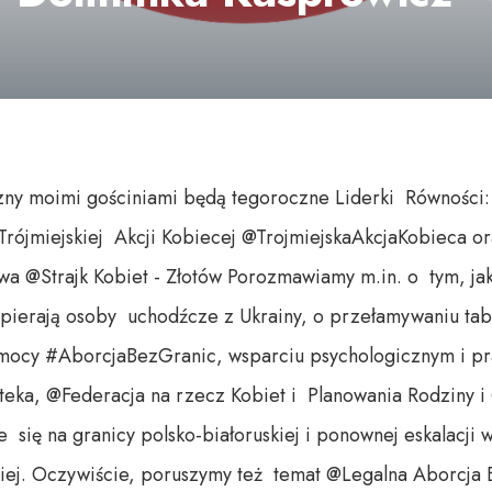
ny moimi gościniami będą tegoroczne Liderki Równości:
i Trójmiejskiej Akcji Kobiecej @TrojmiejskaAkcjaKobieca o
wa @Strajk Kobiet - Złotów Porozmawiamy m.in. o tym, jak
spierają osoby uchodźcze z Ukrainy, o przełamywaniu ta
mocy #AborcjaBezGranic, wsparciu psychologicznym i p
eka, @Federacja na rzecz Kobiet i Planowania Rodziny i
 się na granicy polsko-białoruskiej i ponownej eskalacj
kiej. Oczywiście, poruszymy też temat @Legalna Aborcja 