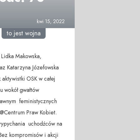
kwi 15, 2022
to jest wojna
 Lidka Makowska,
raz Katarzyna Józefowska
 aktywistki OSK w całej
bu wokół gwałtów
rawnym feministycznych
 @Centrum Praw Kobiet.
i wypychania uchodźców na
Bez kompromisów i akcji