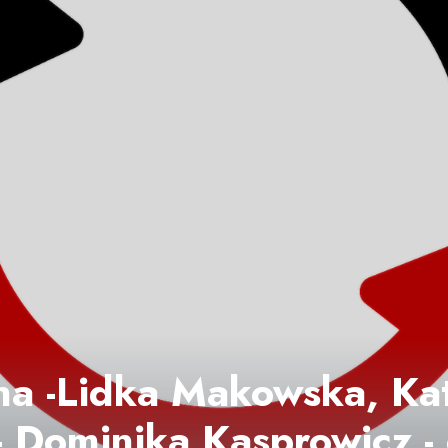
jna -Lidka Makowska, Ka
- Dominika Kasprowicz -