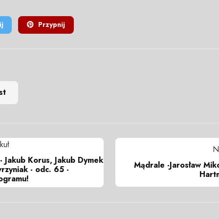
j
Przypnij
st
kuł
N
j- Jakub Korus, Jakub Dymek
Mądrale -Jarosław Miko
rzyniak - odc. 65 -
Hart
ogramu!