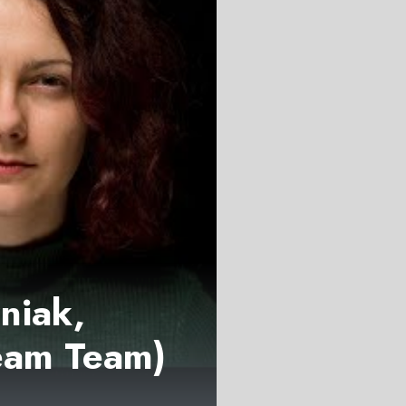
źniak,
ream Team)