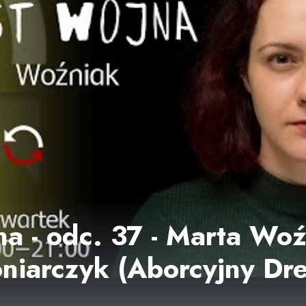
na - odc. 37 - Marta Wo
oniarczyk (Aborcyjny D