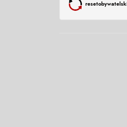
resetobywatelsk