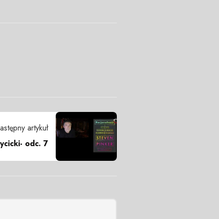
astępny artykuł
ycicki- odc. 7