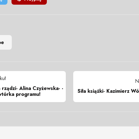
be
kuł
N
 rządzi- Alina Czyżewska- -
Siła książki- Kazimierz Wó
wtórka programu!