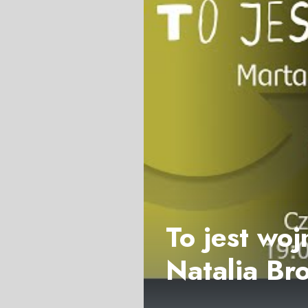
To jest woj
Natalia Br