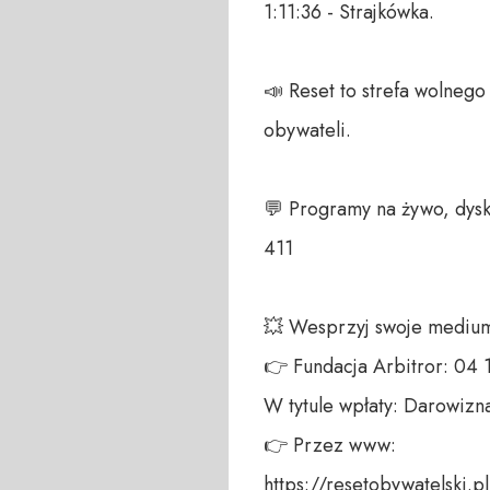
1:11:36 - Strajkówka. 

📣 Reset to strefa wolneg
obywateli. 

💬 Programy na żywo, dysk
411 

💥 Wesprzyj swoje medium!
👉 Fundacja Arbitror: 04
W tytule wpłaty: Darowizna
👉 Przez www: 

https://resetobywatelski.pl/