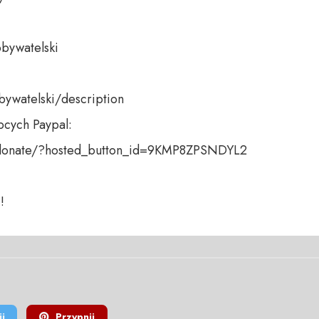
bywatelski 

bywatelski/description

cych Paypal:

donate/?hosted_button_id=9KMP8ZPSNDYL2 

!
j
Przypnij