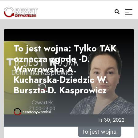
To jest wojna: Tylko TAK
oznacza zgodę -D.
Wawrowska A.
Kucharska-Dziedzic W.
Burszta-D. Kasprowicz
resetobywatelski
lis 30, 2022
to jest wojna