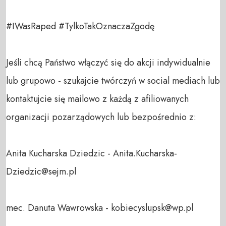
#IWasRaped #TylkoTakOznaczaZgodę 

Jeśli chcą Państwo włączyć się do akcji indywidualnie 
lub grupowo - szukajcie twórczyń w social mediach lub 
kontaktujcie się mailowo z każdą z afiliowanych 
organizacji pozarządowych lub bezpośrednio z:

Anita Kucharska Dziedzic - Anita.Kucharska-
Dziedzic@sejm.pl

mec. Danuta Wawrowska - kobiecyslupsk@wp.pl
