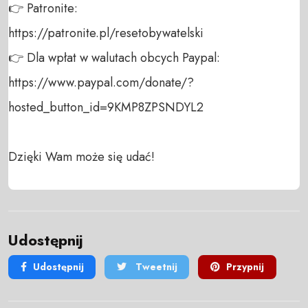
👉 Patronite: 

https://patronite.pl/resetobywatelski

👉 Dla wpłat w walutach obcych Paypal:

https://www.paypal.com/donate/?
hosted_button_id=9KMP8ZPSNDYL2

Dzięki Wam może się udać!
Udostępnij
Udostępnij
Tweetnij
Przypnij