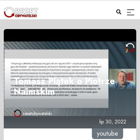
Tomasz Piątek o Piotrze
Naimskim
resetobywatelski
lip 30, 2022
youtube