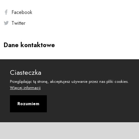
Facebook
Twitter
Dane kontaktowe
Andersa 10, 00-201 Warszawa
Ciasteczka
reset@resetobywatelski.pl
Przeglądając tą stronę, akceptujesz używanie przez nas pliki cookies.
Więcej informacji
Rozumiem
©
2026
Fundacja Arbitror
Developed with
by
Maciej
&
Łukasz