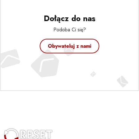
Dołącz do nas
Podoba Ci się?
Obywateluj z nami