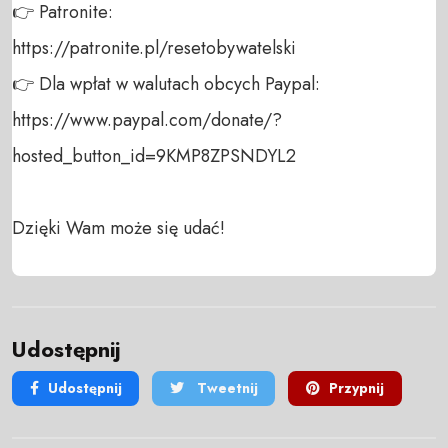
👉 Patronite: 

https://patronite.pl/resetobywatelski

👉 Dla wpłat w walutach obcych Paypal:

https://www.paypal.com/donate/?
hosted_button_id=9KMP8ZPSNDYL2

Dzięki Wam może się udać!
Udostępnij
Udostępnij
Tweetnij
Przypnij