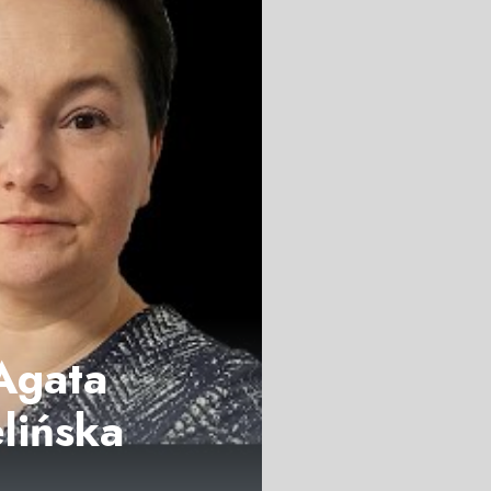
Agata
lińska