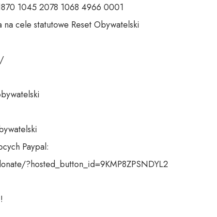
 1870 1045 2078 1068 4966 0001 

 na cele statutowe Reset Obywatelski 

 

bywatelski 

bywatelski

cych Paypal:

donate/?hosted_button_id=9KMP8ZPSNDYL2

!