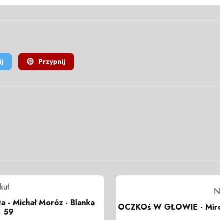
j
Przypnij
kuł
N
ta - Michał Moróz - Blanka
OCZKOś W GŁOWIE - Miro
. 59