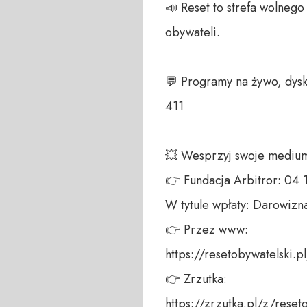
📣 Reset to strefa wolneg
obywateli. 

💬 Programy na żywo, dysk
411 

💥 Wesprzyj swoje medium!
👉 Fundacja Arbitror: 04
W tytule wpłaty: Darowizna
👉 Przez www: 

https://resetobywatelski.pl/
👉 Zrzutka: 

https://zrzutka.pl/z/reseto