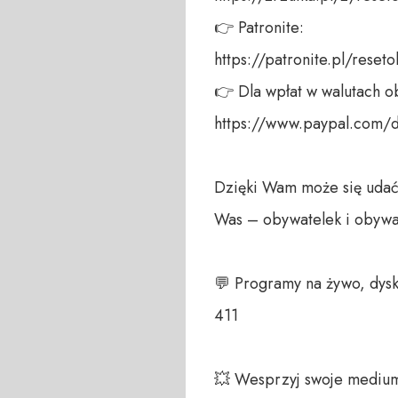
👉 Patronite: 

https://patronite.pl/reseto
👉 Dla wpłat w walutach ob
https://www.paypal.com/
Dzięki Wam może się udać!
Was – obywatelek i obywate
💬 Programy na żywo, dysk
411 

💥 Wesprzyj swoje medium!