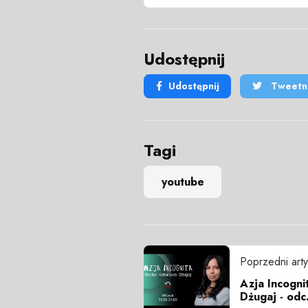
Udostępnij
Udostępnij
Tweetni
Tagi
youtube
Poprzedni arty
Azja Incogni
Dżugaj - odc