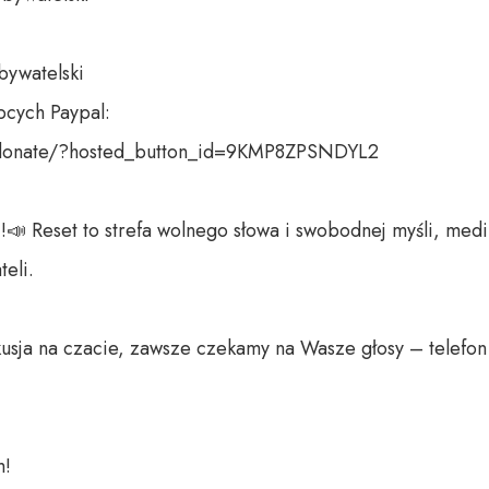
bywatelski

cych Paypal:

donate/?hosted_button_id=9KMP8ZPSNDYL2

📣 Reset to strefa wolnego słowa i swobodnej myśli, medi
li. 

usja na czacie, zawsze czekamy na Wasze głosy – telefon 
 
