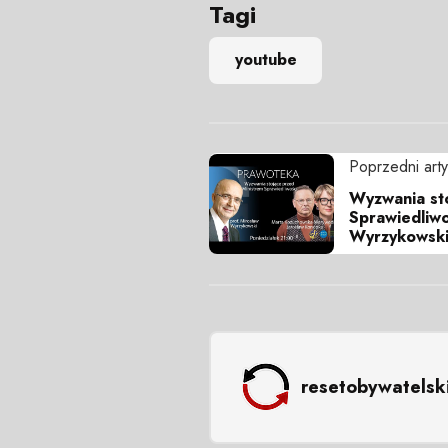
Tagi
youtube
Poprzedni arty
Wyzwania st
Sprawiedliwo
Wyrzykowsk
resetobywatelsk