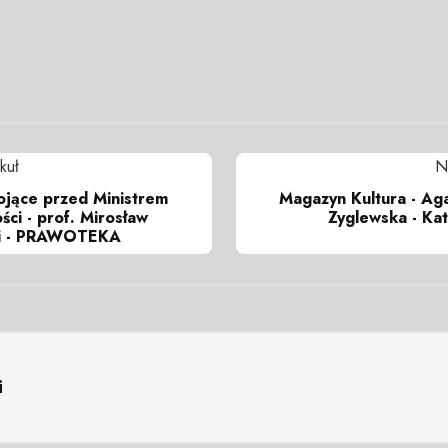
kuł
N
ojące przed Ministrem
Magazyn Kultura - Ag
ści - prof. Mirosław
Zyglewska - Kat
i - PRAWOTEKA
i