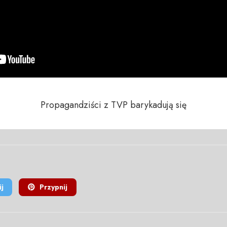
Propagandziści z TVP barykadują się
j
Przypnij