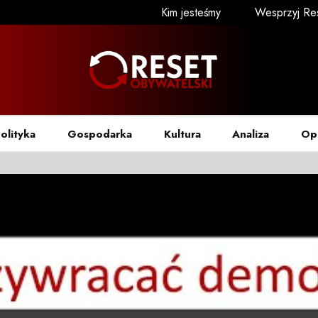
Kim jesteśmy
Wesprzyj Re
olityka
Gospodarka
Kultura
Analiza
Op