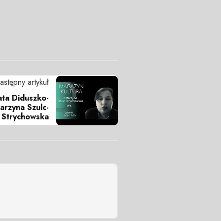
astępny artykuł
ata Diduszko-
arzyna Szulc-
Strychowska