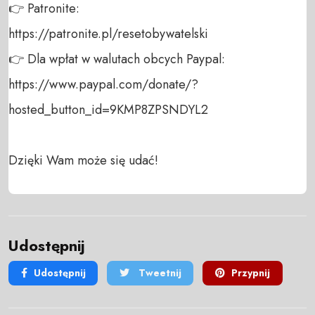
👉 Patronite: 

https://patronite.pl/resetobywatelski

👉 Dla wpłat w walutach obcych Paypal:

https://www.paypal.com/donate/?
hosted_button_id=9KMP8ZPSNDYL2

Dzięki Wam może się udać!
Udostępnij
Udostępnij
Tweetnij
Przypnij