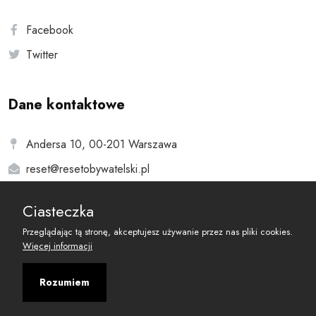
Facebook
Twitter
Dane kontaktowe
Andersa 10, 00-201 Warszawa
reset@resetobywatelski.pl
Ciasteczka
Przeglądając tą stronę, akceptujesz używanie przez nas pliki cookies.
Więcej informacji
©
2026
Fundacja Arbitror
Rozumiem
Developed with
by
Maciej
&
Łukasz