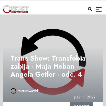
Trans Show: Transfobia
zabija - Maja Heban -
Angela Getler - odc. 4
resetobywatelski
paź 11, 2022