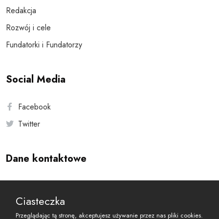
Redakcja
Rozwój i cele
Fundatorki i Fundatorzy
Social Media
Facebook
Twitter
Dane kontaktowe
Andersa 10, 00-201 Warszawa
Ciasteczka
reset@resetobywatelski.pl
Przeglądając tą stronę, akceptujesz używanie przez nas pliki cookies.