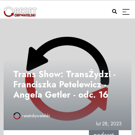
Trans Show: TransŻydzi -
Franciszka Petelewicz -
Angela Getler - odc. 16
resetobywatelski
lut 28, 2023