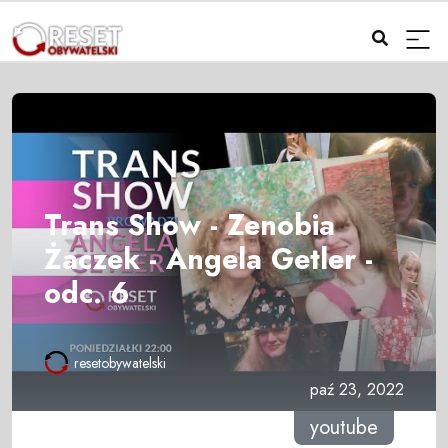
Trans Show - Zenobia
Żaczek - Angela Getler -
odc. 6
resetobywatelski
paź 23, 2022
youtube