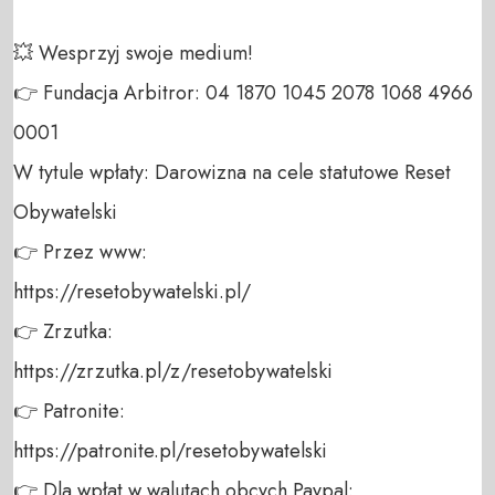
💥 Wesprzyj swoje medium! 

👉 Fundacja Arbitror: 04 1870 1045 2078 1068 4966 
0001 

W tytule wpłaty: Darowizna na cele statutowe Reset 
Obywatelski 

👉 Przez www: 

https://resetobywatelski.pl/ 

👉 Zrzutka: 

https://zrzutka.pl/z/resetobywatelski 

👉 Patronite: 

https://patronite.pl/resetobywatelski

👉 Dla wpłat w walutach obcych Paypal:
