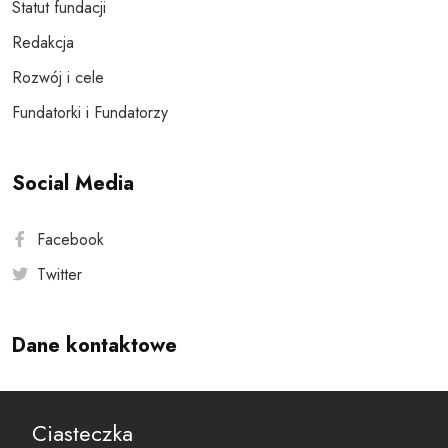
Statut fundacji
Redakcja
Rozwój i cele
Fundatorki i Fundatorzy
Social Media
Facebook
Twitter
Dane kontaktowe
Andersa 10, 00-201 Warszawa
Ciasteczka
reset@resetobywatelski.pl