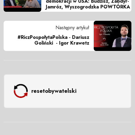
demokracji w USA: Budzisz, Zabdyr-
Jamróz, Wyszogrodzka POWTÓRKA
Następny artykuł
#RiczPospołytaPolska - Dariusz
Goliński - Igor Krawetz
resetobywatelski