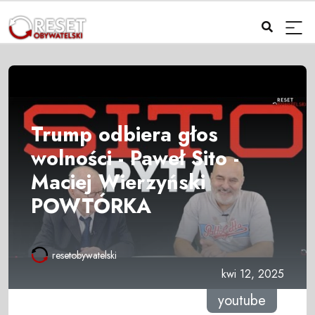
Trump odbiera głos
wolności - Paweł Sito -
Maciej Wierzyński
POWTÓRKA
resetobywatelski
kwi 12, 2025
youtube