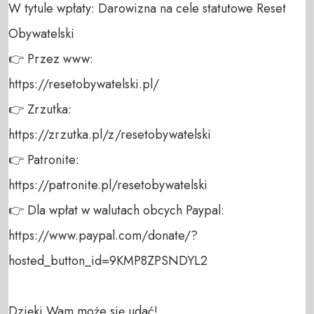
W tytule wpłaty: Darowizna na cele statutowe Reset 
Obywatelski 

👉 Przez www: 

https://resetobywatelski.pl/ 

👉 Zrzutka: 

https://zrzutka.pl/z/resetobywatelski 

👉 Patronite: 

https://patronite.pl/resetobywatelski

👉 Dla wpłat w walutach obcych Paypal:

https://www.paypal.com/donate/?
hosted_button_id=9KMP8ZPSNDYL2

Dzięki Wam może się udać!