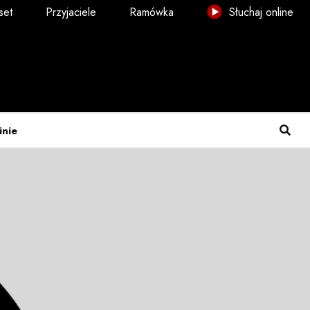
set
Przyjaciele
Ramówka
Słuchaj online
inie