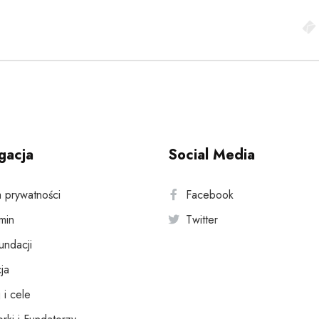
gacja
Social Media
a prywatności
Facebook
min
Twitter
fundacji
ja
 i cele