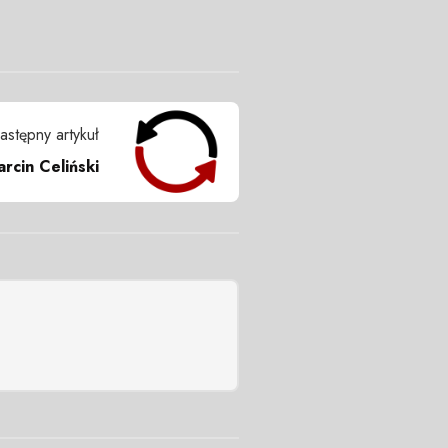
astępny artykuł
rcin Celiński