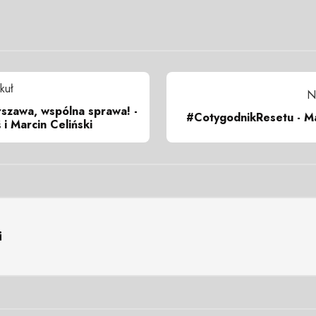
kuł
N
zawa, wspólna sprawa! -
#CotygodnikResetu - Ma
 i Marcin Celiński
i