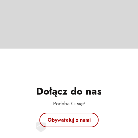
Dołącz do nas
Podoba Ci się?
Obywateluj z nami