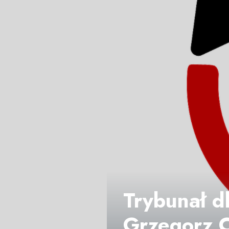
Trybunał d
Grzegorz 