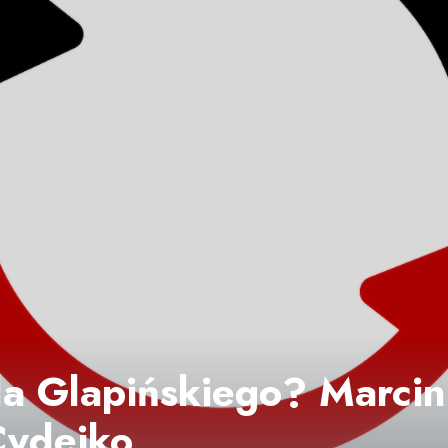
la Glapińskiego? Marcin 
Cydejko