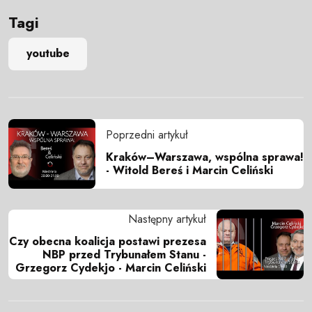
Tagi
youtube
Poprzedni artykuł
Kraków–Warszawa, wspólna sprawa!
- Witold Bereś i Marcin Celiński
Następny artykuł
Czy obecna koalicja postawi prezesa
NBP przed Trybunałem Stanu -
Grzegorz Cydekjo - Marcin Celiński