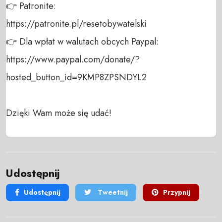
👉 Patronite: 

https://patronite.pl/resetobywatelski

👉 Dla wpłat w walutach obcych Paypal:

https://www.paypal.com/donate/?
hosted_button_id=9KMP8ZPSNDYL2

Dzięki Wam może się udać!
Udostępnij
Udostępnij
Tweetnij
Przypnij