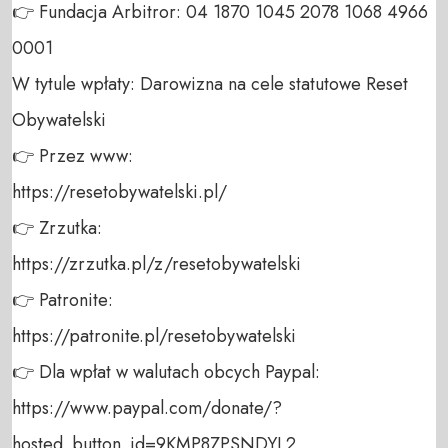
👉 Fundacja Arbitror: 04 1870 1045 2078 1068 4966 
0001 

W tytule wpłaty: Darowizna na cele statutowe Reset 
Obywatelski 

👉 Przez www: 

https://resetobywatelski.pl/ 

👉 Zrzutka: 

https://zrzutka.pl/z/resetobywatelski 

👉 Patronite: 

https://patronite.pl/resetobywatelski

👉 Dla wpłat w walutach obcych Paypal:

https://www.paypal.com/donate/?
hosted_button_id=9KMP8ZPSNDYL2
