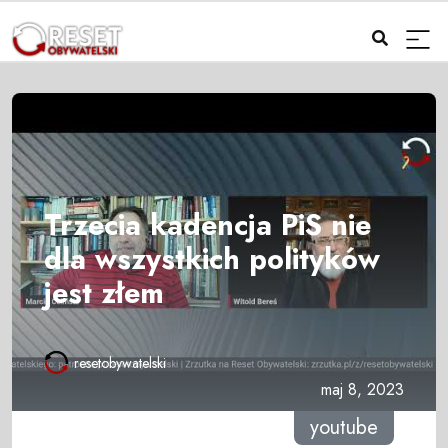
Trzecia kadencja PiS nie
dla wszystkich polityków
jest złem
resetobywatelski
maj 8, 2023
youtube