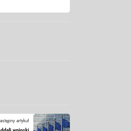
astępny artykuł
ddali wnioski