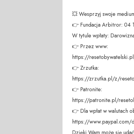
💥 Wesprzyj swoje medium!
👉 Fundacja Arbitror: 04
W tytule wpłaty: Darowizna
👉 Przez www:  

https://resetobywatelski.pl/
👉 Zrzutka:  

https://zrzutka.pl/z/reseto
👉 Patronite:  

https://patronite.pl/reseto
👉 Dla wpłat w walutach ob
https://www.paypal.com/
Dzięki Wam może się udać