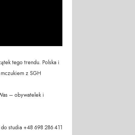
tek tego trendu. Polska i 
limczukiem z SGH

Was – obywatelek i 
o studia +48 698 286 411  
