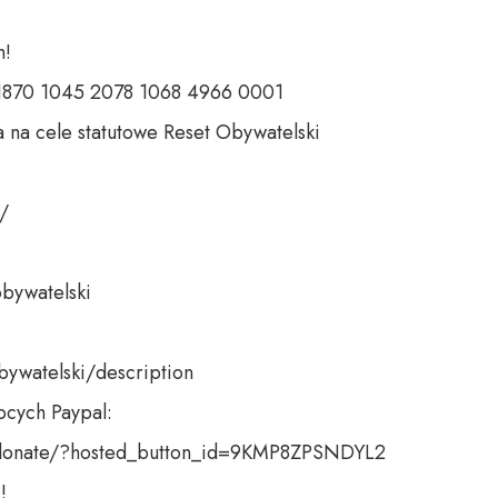
  

 1870 1045 2078 1068 4966 0001  

 na cele statutowe Reset Obywatelski  

  

bywatelski  

bywatelski/description 

cych Paypal: 

donate/?hosted_button_id=9KMP8ZPSNDYL2  

!