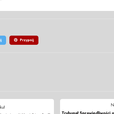
j
Przypnij
N
kuł
Trybunał Sprawiedliwości o