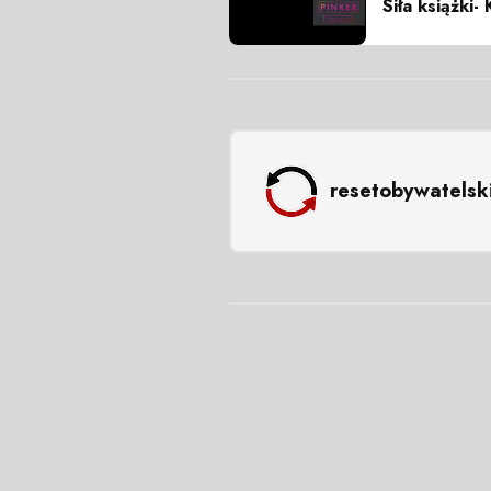
Siła książki-
resetobywatelsk