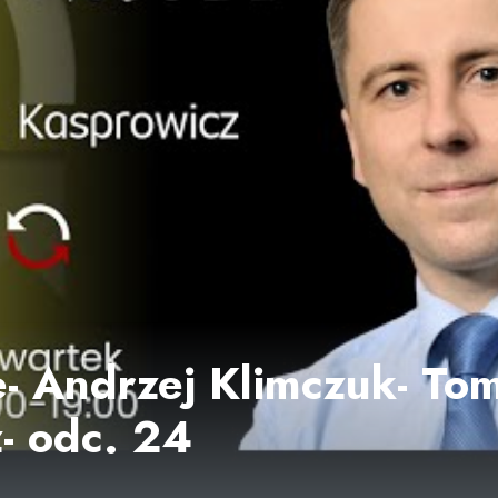
e- Andrzej Klimczuk- To
- odc. 24