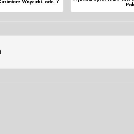
 Kazimierz Wóycicki- odc. 7
Pol
i