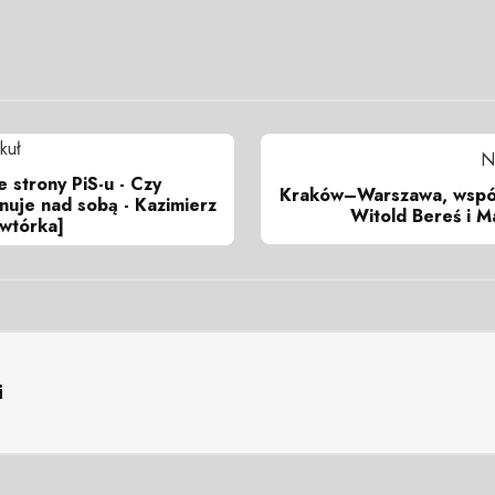
kuł
N
e strony PiS-u - Czy
Kraków–Warszawa, wspól
nuje nad sobą - Kazimierz
Witold Bereś i Ma
owtórka]
i