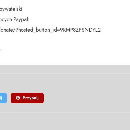
bywatelski

cych Paypal:

donate/?hosted_button_id=9KMP8ZPSNDYL2

!
j
Przypnij