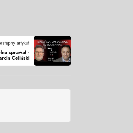
astępny artykuł
na sprawa! -
rcin Celiński