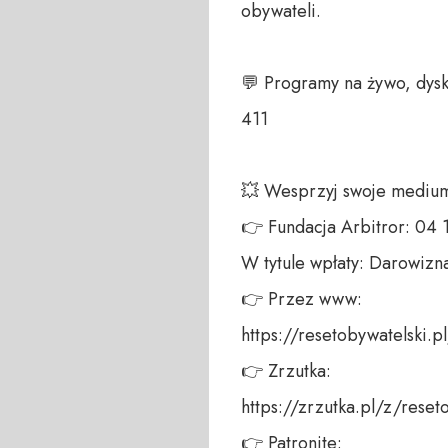
obywateli. 

💬 Programy na żywo, dysk
411 

💥 Wesprzyj swoje medium!
👉 Fundacja Arbitror: 04
W tytule wpłaty: Darowizna
👉 Przez www: 

https://resetobywatelski.pl/
👉 Zrzutka: 

https://zrzutka.pl/z/reseto
👉 Patronite: 
