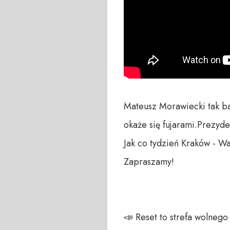
Mateusz Morawiecki tak bar
okaże się fujarami.Prezyd
Jak co tydzień Kraków - W
Zapraszamy!

📣 Reset to strefa wolneg