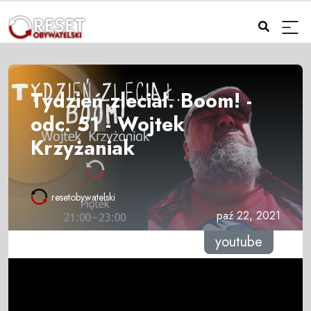
Tydzień zleciał. Boom! -
odc. 51 - Wojtek
Krzyżaniak
resetobywatelski
paź 22, 2021
youtube