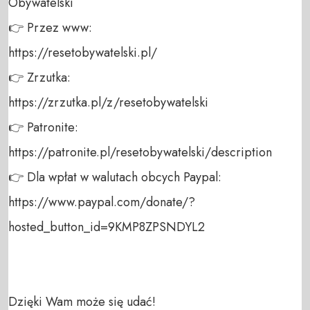
Obywatelski 

👉 Przez www: 

https://resetobywatelski.pl/ 

👉 Zrzutka: 

https://zrzutka.pl/z/resetobywatelski 

👉 Patronite: 

https://patronite.pl/resetobywatelski/description

👉 Dla wpłat w walutach obcych Paypal:

https://www.paypal.com/donate/?
hosted_button_id=9KMP8ZPSNDYL2 

Dzięki Wam może się udać!