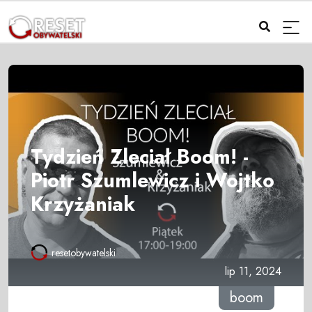
Tydzień Zleciał Boom! -
Piotr Szumlewicz i Wojtko
Krzyżaniak
resetobywatelski
lip 11, 2024
boom