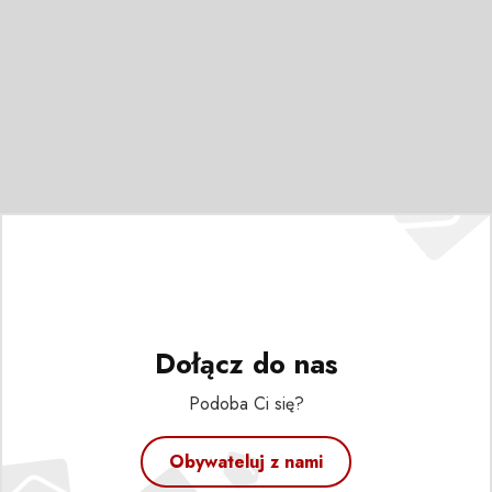
Dołącz do nas
Podoba Ci się?
Obywateluj z nami