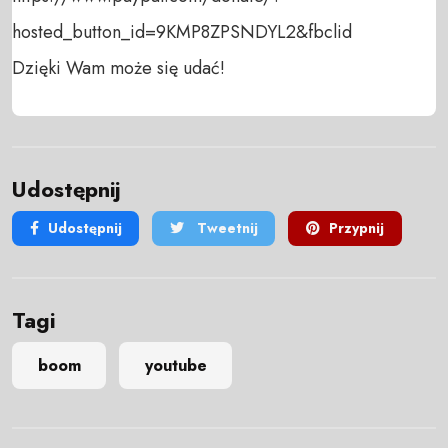
hosted_button_id=9KMP8ZPSNDYL2&fbclid

Dzięki Wam może się udać!
Udostępnij
Udostępnij
Tweetnij
Przypnij
Tagi
boom
youtube