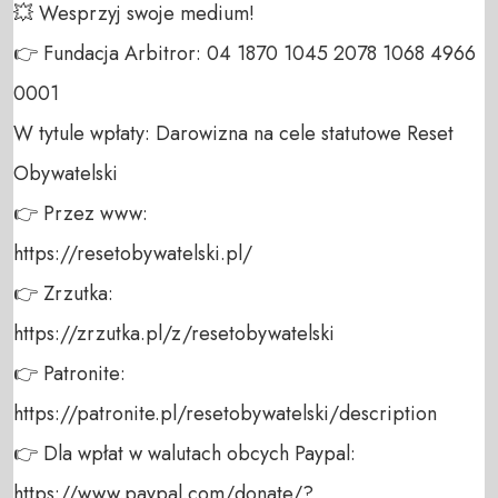
💥 Wesprzyj swoje medium! 

👉 Fundacja Arbitror: 04 1870 1045 2078 1068 4966 
0001 

W tytule wpłaty: Darowizna na cele statutowe Reset 
Obywatelski 

👉 Przez www: 

https://resetobywatelski.pl/ 

👉 Zrzutka: 

https://zrzutka.pl/z/resetobywatelski 

👉 Patronite: 

https://patronite.pl/resetobywatelski/description

👉 Dla wpłat w walutach obcych Paypal:

https://www.paypal.com/donate/?