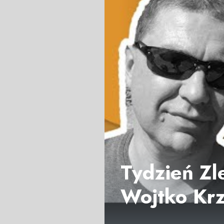
Tydzień Zle
Wojtko Kr