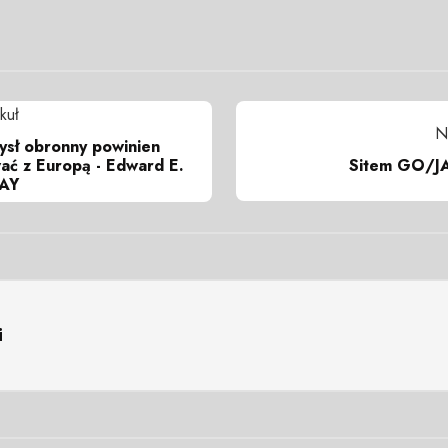
kuł
N
ysł obronny powinien
Sitem GO/JĄ 
ać z Europą - Edward E.
AY
i