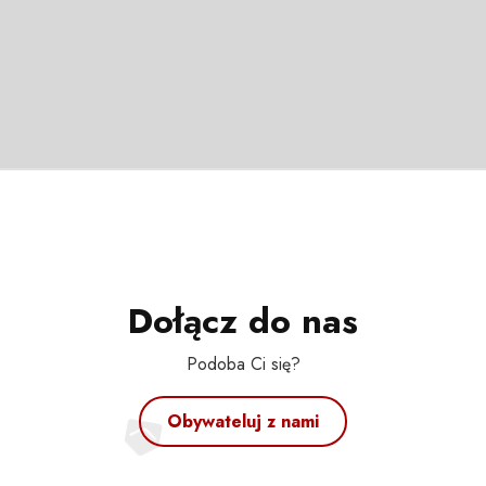
Dołącz do nas
Podoba Ci się?
Obywateluj z nami