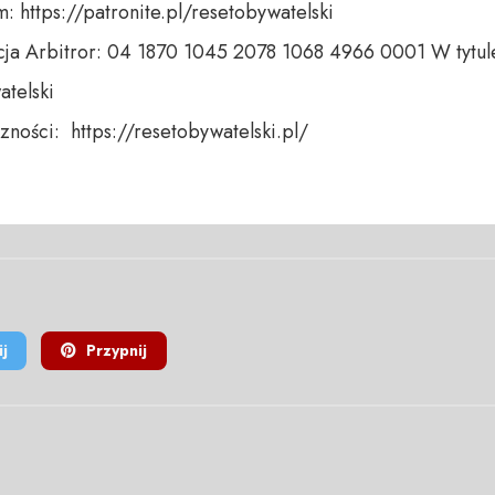
 https://patronite.pl/resetobywatelski

ja Arbitror: 04 1870 1045 2078 1068 4966 0001 W tytule
telski 

ności:  https://resetobywatelski.pl/ 

j
Przypnij