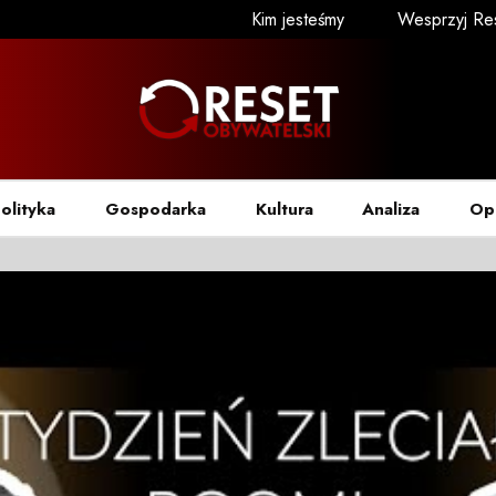
Kim jesteśmy
Wesprzyj Re
olityka
Gospodarka
Kultura
Analiza
Op