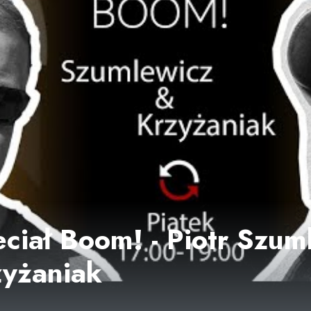
ciał Boom! - Piotr Szuml
zyżaniak