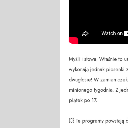
Myśli i słowa. Właśnie to 
wykonają jednak piosenki 
dwugłosie! W zamian czeka
minionego tygodnia. Z jedn
piątek po 17.

💥 Te programy powstają 