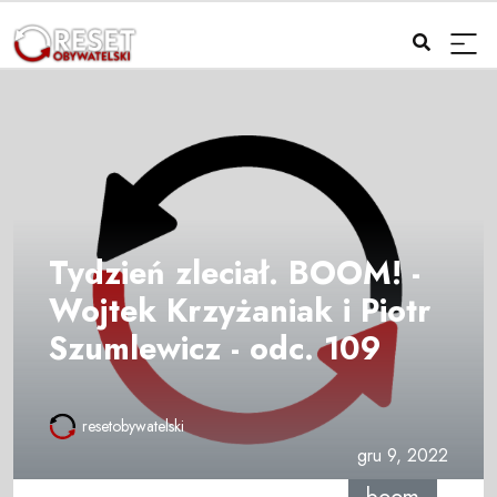
Tydzień zleciał. BOOM! -
Wojtek Krzyżaniak i Piotr
Szumlewicz - odc. 109
resetobywatelski
gru 9, 2022