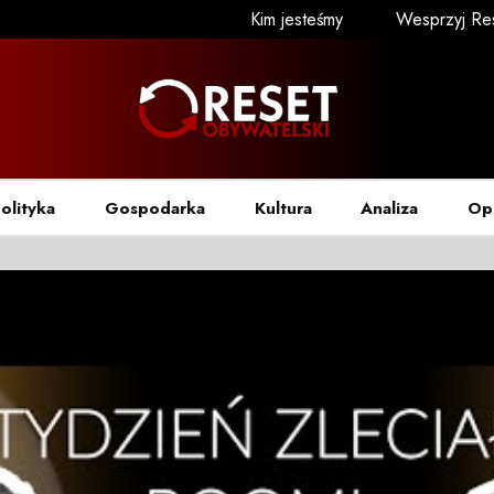
Kim jesteśmy
Wesprzyj Re
olityka
Gospodarka
Kultura
Analiza
Op