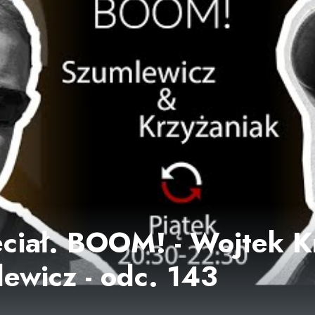
eciał. BOOM! - Wojtek K
lewicz - odc. 143