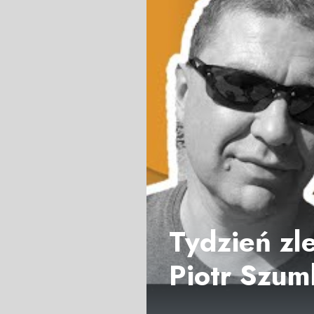
Tydzień zl
Piotr Szum