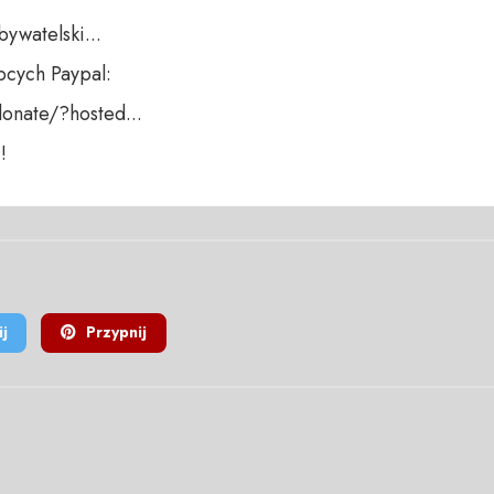
ywatelski...

cych Paypal:

nate/?hosted...

!
j
Przypnij