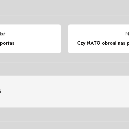
kuł
N
 portas
Czy NATO obroni nas p
i