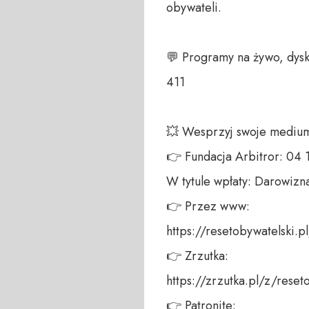
obywateli. 

💬 Programy na żywo, dysk
411 

💥 Wesprzyj swoje medium!
👉 Fundacja Arbitror: 04
W tytule wpłaty: Darowizna
👉 Przez www: 

https://resetobywatelski.pl/
👉 Zrzutka: 

https://zrzutka.pl/z/reseto
👉 Patronite: 
