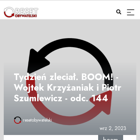
Tydzień zleciał. BOOM! -
Wojtek Krzyżaniak i Piotr
Szumlewicz - odc. 144
resetobywatelski
wrz 2, 2023