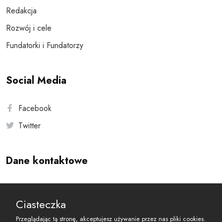
Redakcja
Rozwój i cele
Fundatorki i Fundatorzy
Social Media
Facebook
Twitter
Dane kontaktowe
Andersa 10, 00-201 Warszawa
Ciasteczka
reset@resetobywatelski.pl
Przeglądając tą stronę, akceptujesz używanie przez nas pliki cookies.