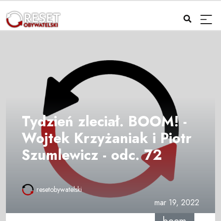
Tydzień zleciał. BOOM! -
Wojtek Krzyżaniak i Piotr
Szumlewicz - odc. 72
resetobywatelski
mar 19, 2022