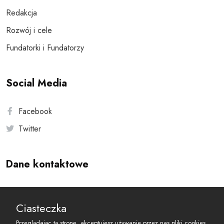
Redakcja
Rozwój i cele
Fundatorki i Fundatorzy
Social Media
Facebook
Twitter
Dane kontaktowe
Andersa 10, 00-201 Warszawa
Ciasteczka
reset@resetobywatelski.pl
Przeglądając tą stronę, akceptujesz używanie przez nas pliki cookies.