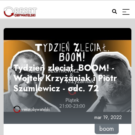
Tydzień zleciał. BOOM! -
Wojtek Krzyżaniak i Piotr
Szumlewicz - odc. 72
resetobywatelski
mar 19, 2022
boom