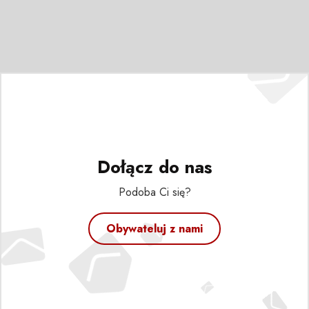
Dołącz do nas
Podoba Ci się?
Obywateluj z nami