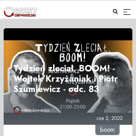
Tydzień zleciał. BOOM! -
Wojtek Krzyżaniak i Piotr
Szumlewicz - odc. 83
resetobywatelski
cze 2, 2022
boom