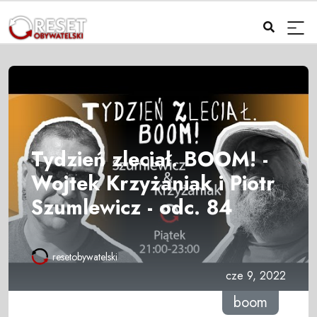
Tydzień zleciał. BOOM! -
Wojtek Krzyżaniak i Piotr
Szumlewicz - odc. 84
resetobywatelski
cze 9, 2022
boom