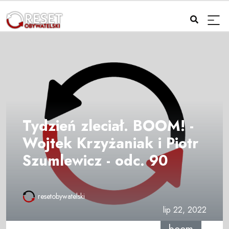
Tydzień zleciał. BOOM! -
Wojtek Krzyżaniak i Piotr
Szumlewicz - odc. 90
resetobywatelski
lip 22, 2022