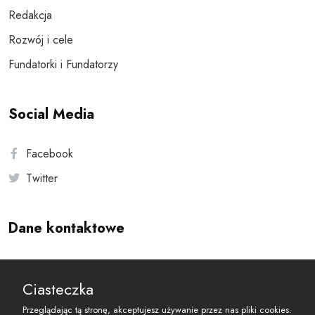
Redakcja
Rozwój i cele
Fundatorki i Fundatorzy
Social Media
Facebook
Twitter
Dane kontaktowe
Andersa 10, 00-201 Warszawa
Ciasteczka
reset@resetobywatelski.pl
Przeglądając tą stronę, akceptujesz używanie przez nas pliki cookies.