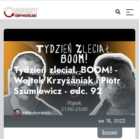
Tydzień zleciał. BOOM! -
Wojtek Krzyżaniak i Piotr
Szumlewicz - odc. 92
resetobywatelski
sie 18, 2022
boom