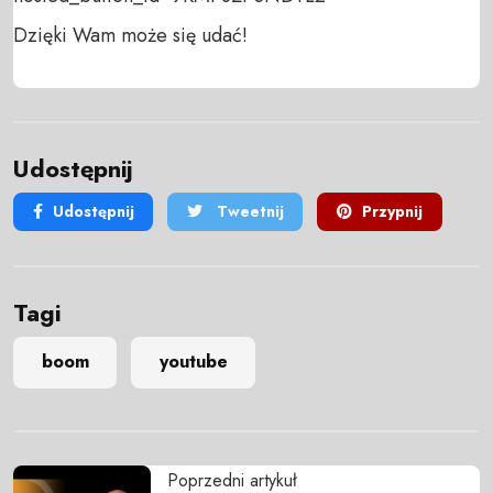
Dzięki Wam może się udać!
Udostępnij
Udostępnij
Tweetnij
Przypnij
Tagi
boom
youtube
Poprzedni artykuł