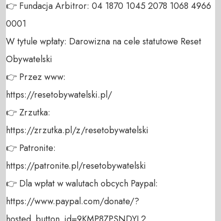
👉 Fundacja Arbitror: 04 1870 1045 2078 1068 4966 
0001 

W tytule wpłaty: Darowizna na cele statutowe Reset 
Obywatelski 

👉 Przez www: 

https://resetobywatelski.pl/ 

👉 Zrzutka: 

https://zrzutka.pl/z/resetobywatelski 

👉 Patronite: 

https://patronite.pl/resetobywatelski

👉 Dla wpłat w walutach obcych Paypal:

https://www.paypal.com/donate/?
hosted_button_id=9KMP8ZPSNDYL2
