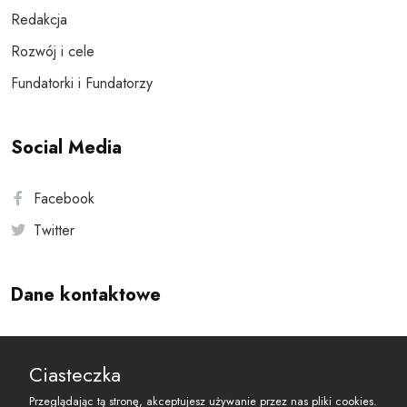
Redakcja
Rozwój i cele
Fundatorki i Fundatorzy
Social Media
Facebook
Twitter
Dane kontaktowe
Andersa 10, 00-201 Warszawa
Ciasteczka
reset@resetobywatelski.pl
Przeglądając tą stronę, akceptujesz używanie przez nas pliki cookies.