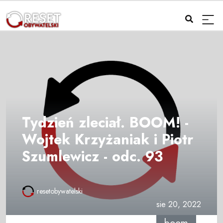
Tydzień zleciał. BOOM! -
Wojtek Krzyżaniak i Piotr
Szumlewicz - odc. 93
resetobywatelski
sie 20, 2022