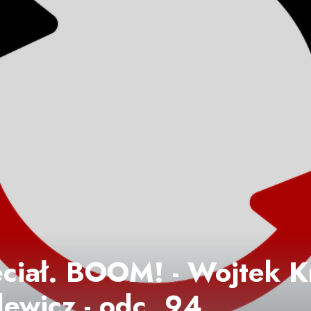
eciał. BOOM! - Wojtek K
lewicz - odc. 94