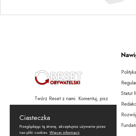
Nawi
Polityk
Regula
Statut 
Twórz Reset z nami. Komentuj, pisz
Redakc
i wspieraj
Rozwój
Ciasteczka
Fundato
Przeglądając tą stronę, akceptujesz używanie przez
nas pliki cookies.
Więcej informacji