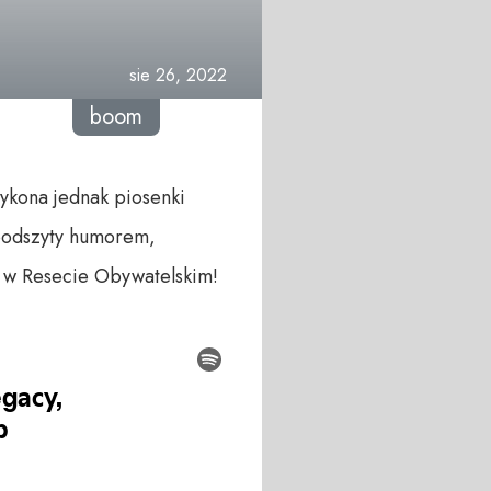
sie 26, 2022
boom
wykona jednak piosenki
 podszyty humorem,
o w Resecie Obywatelskim!