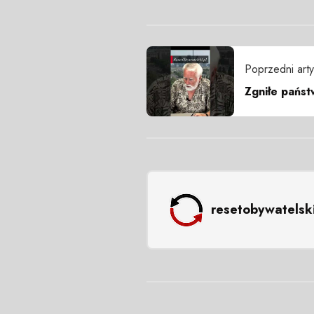
Poprzedni arty
Zgniłe pańs
resetobywatelsk