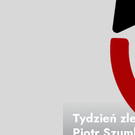
Tydzień zl
Piotr Szum