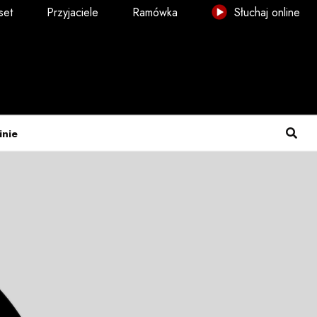
set
Przyjaciele
Ramówka
Słuchaj online
inie