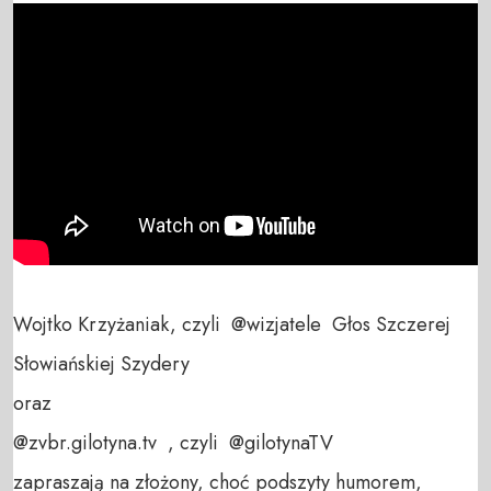
Wojtko Krzyżaniak, czyli  @wizjatele  Głos Szczerej 
Słowiańskiej Szydery 

oraz

@zvbr.gilotyna.tv  , czyli  @gilotynaTV  

zapraszają na złożony, choć podszyty humorem, 