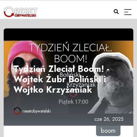
Tydzień Zleciał Boom! -
Wojtek Żubr Boliński i
Wojtko Krzyżaniak
resetobywatelski
cze 26, 2025
boom