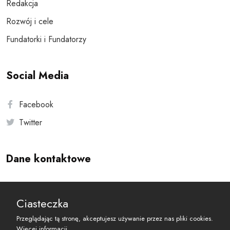
Redakcja
Rozwój i cele
Fundatorki i Fundatorzy
Social Media
Facebook
Twitter
Dane kontaktowe
Andersa 10, 00-201 Warszawa
Ciasteczka
reset@resetobywatelski.pl
Przeglądając tą stronę, akceptujesz używanie przez nas pliki cookies.
Więcej informacji