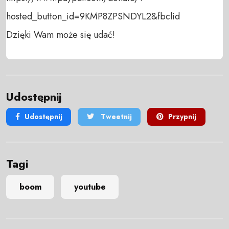
hosted_button_id=9KMP8ZPSNDYL2&fbclid

Dzięki Wam może się udać!
Udostępnij
Udostępnij
Tweetnij
Przypnij
Tagi
boom
youtube