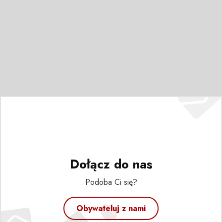
Dołącz do nas
Podoba Ci się?
Obywateluj z nami