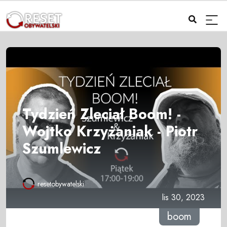
Tydzień Zleciał Boom! -
Wojtko Krzyżaniak - Piotr
Szumlewicz
resetobywatelski
lis 30, 2023
boom