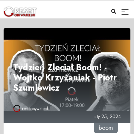
Tydzień Zleciał Boom! -
Wojtko Krzyżaniak - Piotr
Szumlewicz
resetobywatelski
sty 25, 2024
boom