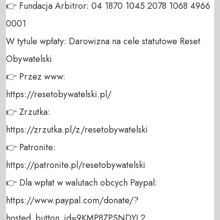
👉 Fundacja Arbitror: 04 1870 1045 2078 1068 4966 
0001 

W tytule wpłaty: Darowizna na cele statutowe Reset 
Obywatelski 

👉 Przez www: 

https://resetobywatelski.pl/ 

👉 Zrzutka: 

https://zrzutka.pl/z/resetobywatelski 

👉 Patronite: 

https://patronite.pl/resetobywatelski

👉 Dla wpłat w walutach obcych Paypal:

https://www.paypal.com/donate/?
hosted_button_id=9KMP8ZPSNDYL2
