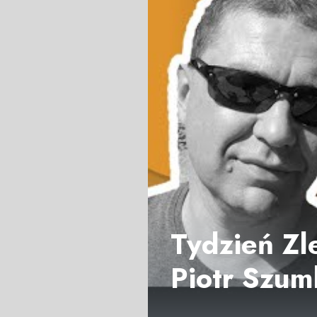
Tydzień Zl
Piotr Szum