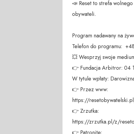
📣 Reset to strefa wolneg
obywateli. 

Program nadawany na żywo
Telefon do programu:  +48
💥 Wesprzyj swoje medium!
👉 Fundacja Arbitror: 04
W tytule wpłaty: Darowizna
👉 Przez www: 

https://resetobywatelski.pl/
👉 Zrzutka: 

https://zrzutka.pl/z/reseto
👉 Patronite: 
