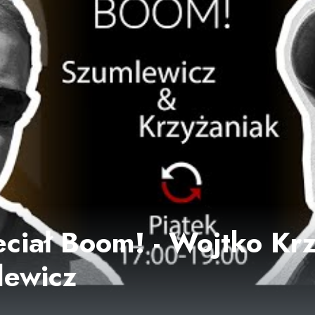
eciał Boom! - Wojtko Krz
lewicz