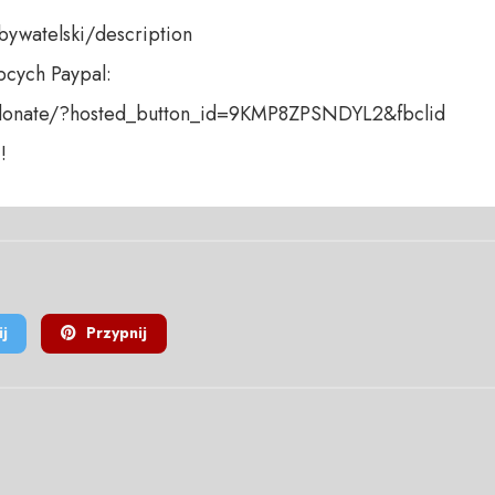
bywatelski/description

cych Paypal:

donate/?hosted_button_id=9KMP8ZPSNDYL2&fbclid

!
j
Przypnij