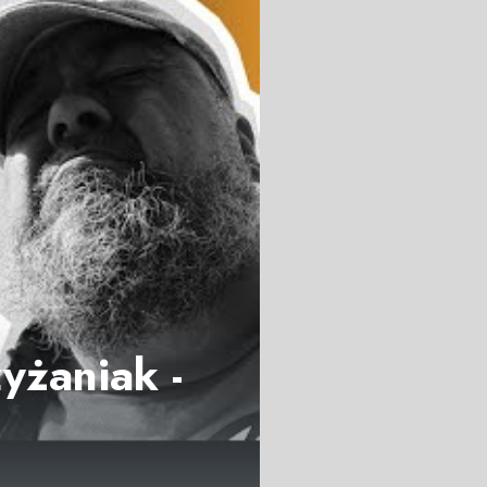
yżaniak -