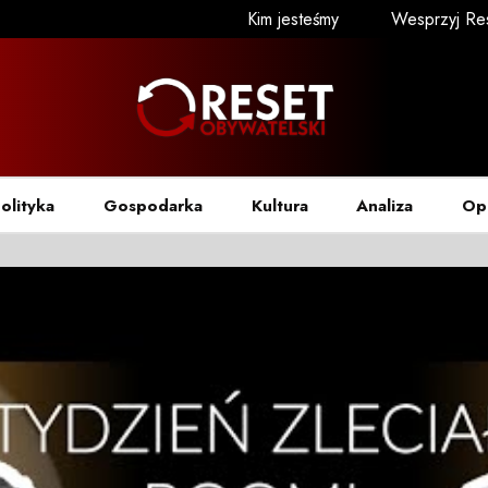
Kim jesteśmy
Wesprzyj Re
olityka
Gospodarka
Kultura
Analiza
Op