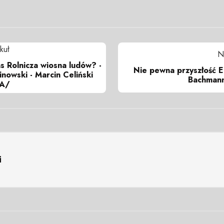
kuł
N
s Rolnicza wiosna ludów? -
Nie pewna przyszłość E
inowski - Marcin Celiński
Bachmann
A/
i