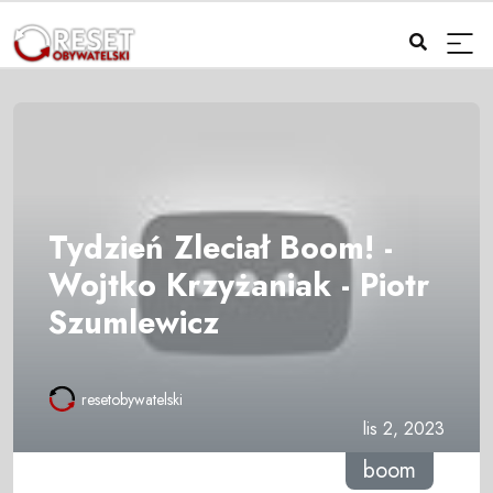
Tydzień Zleciał Boom! -
Wojtko Krzyżaniak - Piotr
Szumlewicz
resetobywatelski
lis 2, 2023
boom