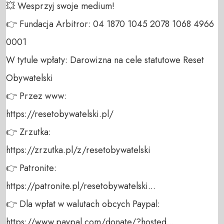
💥 Wesprzyj swoje medium! 

👉 Fundacja Arbitror: 04 1870 1045 2078 1068 4966 
0001 

W tytule wpłaty: Darowizna na cele statutowe Reset 
Obywatelski 

👉 Przez www: 

https://resetobywatelski.pl/ 

👉 Zrzutka: 

https://zrzutka.pl/z/resetobywatelski 

👉 Patronite: 

https://patronite.pl/resetobywatelski...

👉 Dla wpłat w walutach obcych Paypal:

https://www.paypal.com/donate/?hosted...
