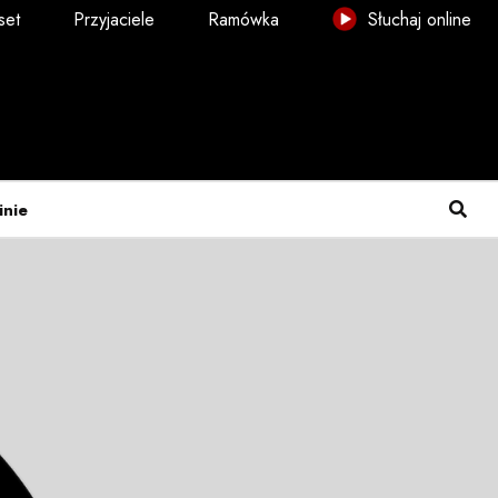
set
Przyjaciele
Ramówka
Słuchaj online
inie