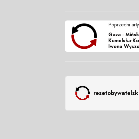
Poprzedni arty
Gaza - Mińsk
Kumelska-Kon
Iwona Wysz
resetobywatelsk