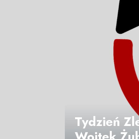
Tydzień Zl
Wojtek Żub