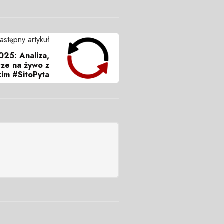
astępny artykuł
25: Analiza,
ze na żywo z
im #SitoPyta