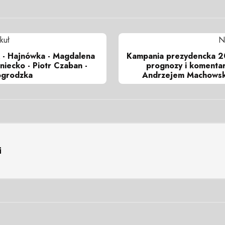
kuł
N
 - Hajnówka - Magdalena
Kampania prezydencka 20
iecko - Piotr Czaban -
prognozy i komentar
ogrodzka
Andrzejem Machowsk
i