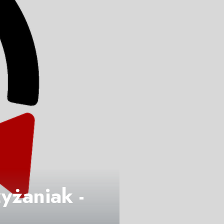
yżaniak -