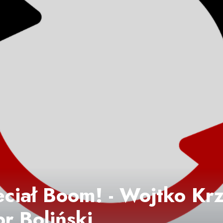
eciał Boom! - Wojtko Krz
r Boliński