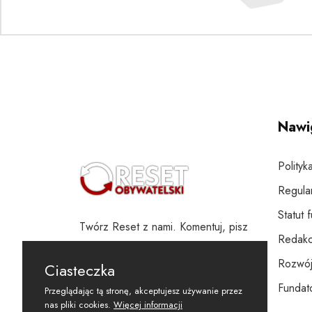
Nawi
Polityk
Regula
Statut 
Twórz Reset z nami. Komentuj, pisz
Redakc
i wspieraj
Rozwój
Ciasteczka
Fundato
Przeglądając tą stronę, akceptujesz używanie przez
nas pliki cookies.
Więcej informacji