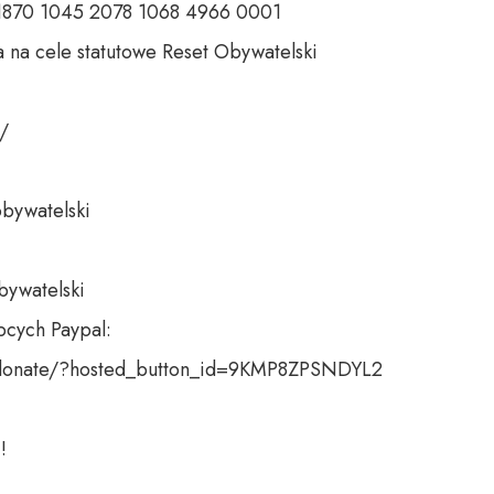
 1870 1045 2078 1068 4966 0001 

 na cele statutowe Reset Obywatelski 

 

bywatelski 

bywatelski

cych Paypal:

donate/?hosted_button_id=9KMP8ZPSNDYL2

!