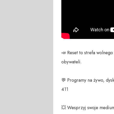
📣 Reset to strefa wolneg
obywateli. 

💬 Programy na żywo, dysk
411 

💥 Wesprzyj swoje medium!