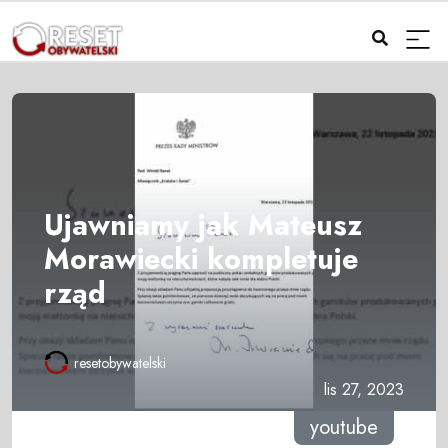
Ujawniamy jak Mateusz
Morawiecki kompletuje
rząd
resetobywatelski
lis 27, 2023
youtube