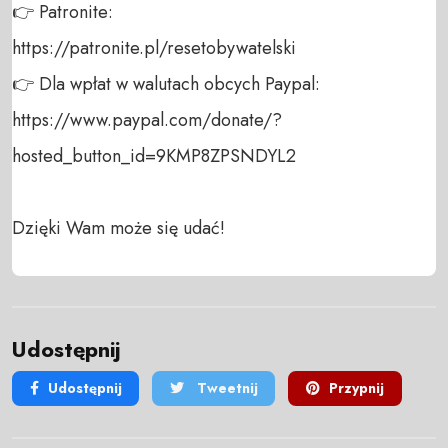
👉 Patronite: 

https://patronite.pl/resetobywatelski

👉 Dla wpłat w walutach obcych Paypal:

https://www.paypal.com/donate/?
hosted_button_id=9KMP8ZPSNDYL2

Dzięki Wam może się udać!
Udostępnij
Udostępnij
Tweetnij
Przypnij