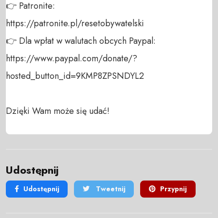
👉 Patronite: 

https://patronite.pl/resetobywatelski

👉 Dla wpłat w walutach obcych Paypal:

https://www.paypal.com/donate/?
hosted_button_id=9KMP8ZPSNDYL2

Dzięki Wam może się udać!
Udostępnij
Udostępnij
Tweetnij
Przypnij