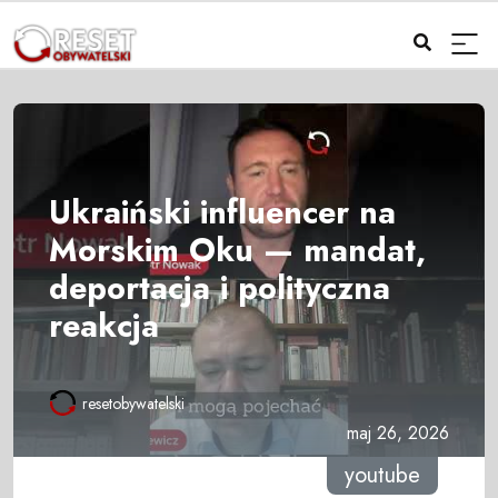
Ukraiński influencer na
Morskim Oku — mandat,
deportacja i polityczna
reakcja
resetobywatelski
maj 26, 2026
youtube