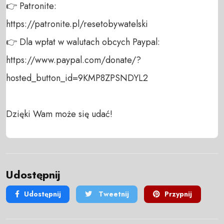
👉 Patronite: 

https://patronite.pl/resetobywatelski

👉 Dla wpłat w walutach obcych Paypal:

https://www.paypal.com/donate/?
hosted_button_id=9KMP8ZPSNDYL2

Dzięki Wam może się udać!
Udostępnij
Udostępnij
Tweetnij
Przypnij