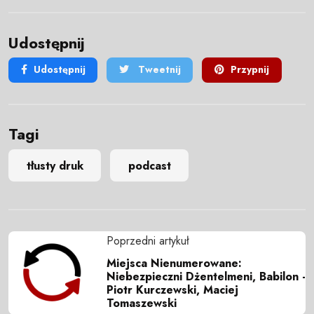
Udostępnij
Udostępnij
Tweetnij
Przypnij
Tagi
tłusty druk
podcast
Poprzedni artykuł
Miejsca Nienumerowane:
Niebezpieczni Dżentelmeni, Babilon -
Piotr Kurczewski, Maciej
Tomaszewski