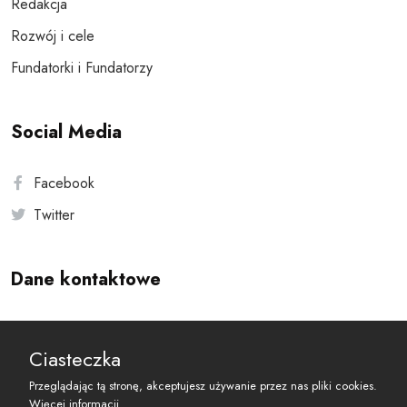
Redakcja
Rozwój i cele
Fundatorki i Fundatorzy
Social Media
Facebook
Twitter
Dane kontaktowe
Andersa 10, 00-201 Warszawa
Ciasteczka
reset@resetobywatelski.pl
Przeglądając tą stronę, akceptujesz używanie przez nas pliki cookies.
Więcej informacji