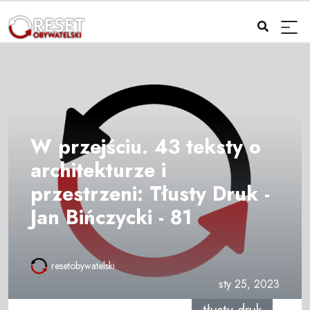
W przejściu. 43 teksty o
architekturze i
przestrzeni: Tłusty Druk -
Jan Bińczycki - 81
resetobywatelski
sty 25, 2023