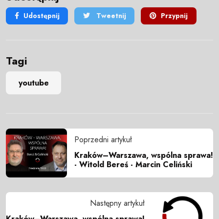
Udostępnij
Tweetnij
Przypnij
Tagi
youtube
Poprzedni artykuł
Kraków–Warszawa, wspólna sprawa!
- Witold Bereś - Marcin Celiński
Następny artykuł
Kraków–Warszawa, wspólna sprawa!