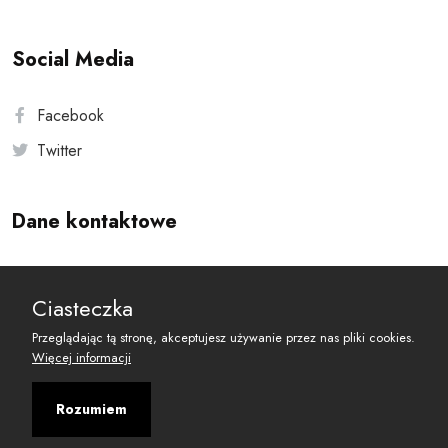
Social Media
Facebook
Twitter
Dane kontaktowe
Andersa 10, 00-201 Warszawa
Ciasteczka
reset@resetobywatelski.pl
Przeglądając tą stronę, akceptujesz używanie przez nas pliki cookies.
Więcej informacji
Rozumiem