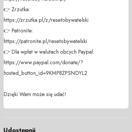
👉 Zrzutka: 

https://zrzutka.pl/z/resetobywatelski 

👉 Patronite: 

https://patronite.pl/resetobywatelski

👉 Dla wpłat w walutach obcych Paypal:

https://www.paypal.com/donate/?
hosted_button_id=9KMP8ZPSNDYL2

Dzięki Wam może się udać!
Udostępnij