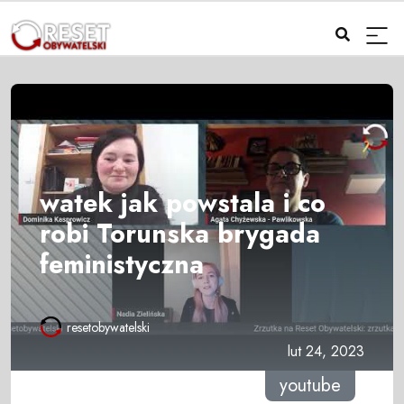
watek jak powstala i co
robi Torunska brygada
feministyczna
resetobywatelski
lut 24, 2023
youtube