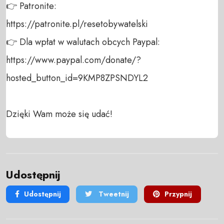
👉 Patronite: 

https://patronite.pl/resetobywatelski

👉 Dla wpłat w walutach obcych Paypal:

https://www.paypal.com/donate/?
hosted_button_id=9KMP8ZPSNDYL2

Dzięki Wam może się udać!
Udostępnij
Udostępnij
Tweetnij
Przypnij