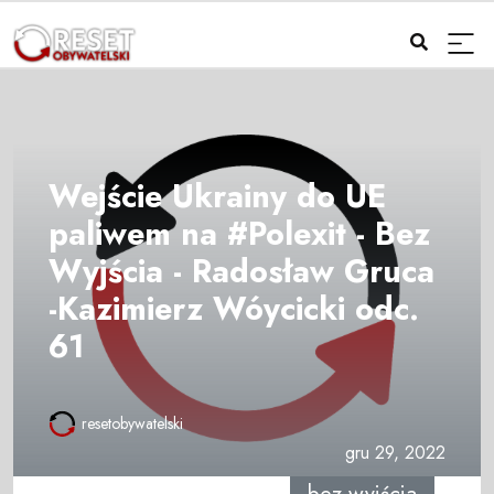
Wejście Ukrainy do UE
paliwem na #Polexit - Bez
Wyjścia - Radosław Gruca
-Kazimierz Wóycicki odc.
61
resetobywatelski
gru 29, 2022