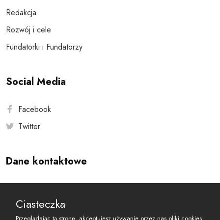
Redakcja
Rozwój i cele
Fundatorki i Fundatorzy
Social Media
Facebook
Twitter
Dane kontaktowe
Andersa 10, 00-201 Warszawa
Ciasteczka
reset@resetobywatelski.pl
Przeglądając tą stronę, akceptujesz używanie przez nas pliki cookies.